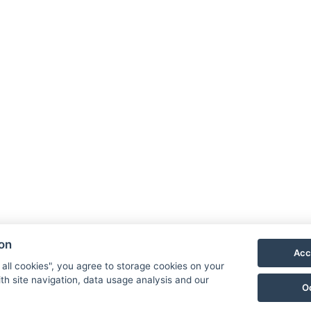
t-Raucher-Umgebung
Vorhänge
Größe des Raums :
 der Schlafzimmer : 1
Anzahl der Zimmer : 1
Un
We
Re
ion
Ga
Acc
Ak
 all cookies", you agree to storage cookies on your
th site navigation, data usage analysis and our
Ko
O
Re