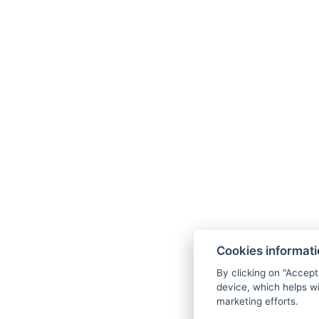
Verkabeltes Internet : im Zimmer
Nich
Arten von Betten : 2x Einzelbett
Anzahl
ZURÜCK ZU DEN ZIMMERN
Wellness Hotel Anna Nejdek
nám. Karla IV. 486, 36221 Nejdek
info@wellnesshotelanna.cz
Cookies informat
+420 353 825 756
By clicking on "Accept
Facebook
device, which helps wi
marketing efforts.