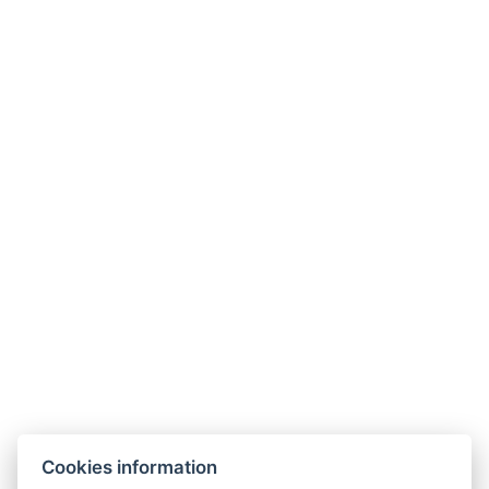
ZURÜCK ZU DEN ZIMMERN
Wellness Hotel Anna Nejdek
nám. Karla IV. 486, 36221 Nejdek
info@wellnesshotelanna.cz
+420 353 825 756
Facebook
Cookies information
Unterkunft