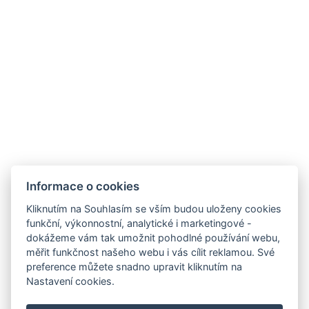
Wellness Hotel Anna Nejdek
nám. Karla IV. 486, 36221 Nejdek
info@wellnesshotelanna.cz
+420 353 825 756
Facebook
Informace o cookies
Kliknutím na Souhlasím se vším budou uloženy cookies
Ubytování
funkční, výkonnostní, analytické i marketingové -
dokážeme vám tak umožnit pohodlné používání webu,
Wellness
měřit funkčnost našeho webu i vás cílit reklamou. Své
Restaurace
preference můžete snadno upravit kliknutím na
Galerie
Nastavení cookies.
Aktivity